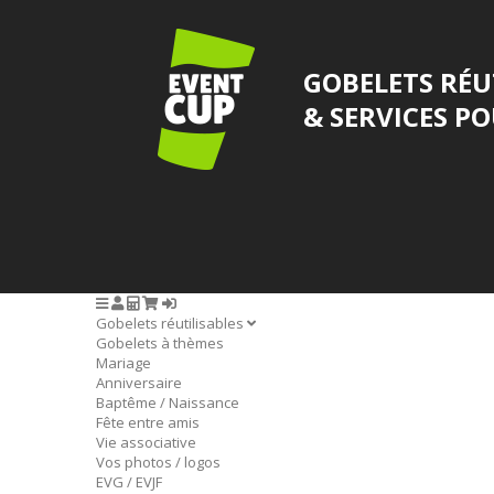
GOBELETS RÉU
& SERVICES P
Gobelets réutilisables
Gobelets à thèmes
Mariage
Anniversaire
Baptême / Naissance
Fête entre amis
Vie associative
Vos photos / logos
EVG / EVJF