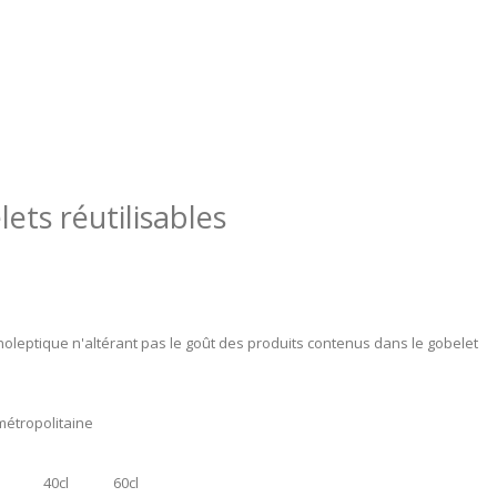
ets réutilisables
oleptique n'altérant pas le goût des produits contenus dans le gobelet
métropolitaine
40cl
60cl