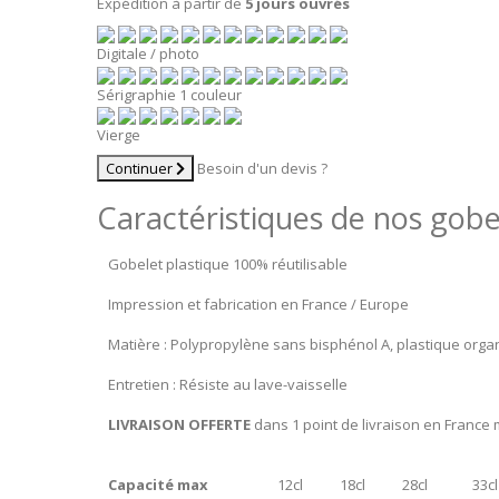
Expédition à partir de
5 jours ouvrés
Digitale / photo
Sérigraphie 1 couleur
Vierge
Continuer
Besoin d'un devis ?
Caractéristiques de nos gobel
Gobelet plastique 100% réutilisable
Impression et fabrication en France / Europe
Matière : Polypropylène sans bisphénol A, plastique organ
Entretien : Résiste au lave-vaisselle
LIVRAISON OFFERTE
dans 1 point de livraison en France 
Capacité max
12cl
18cl
28cl
33cl