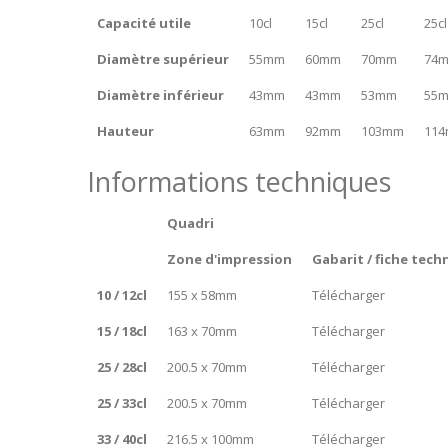
Capacité utile
10cl
15cl
25cl
25cl
Diamètre supérieur
55mm
60mm
70mm
74
Diamètre inférieur
43mm
43mm
53mm
55
Hauteur
63mm
92mm
103mm
11
Informations techniques
Quadri
Zone d'impression
Gabarit / fiche tech
10 / 12cl
155 x 58mm
Télécharger
15 / 18cl
163 x 70mm
Télécharger
25 / 28cl
200.5 x 70mm
Télécharger
25 / 33cl
200.5 x 70mm
Télécharger
33 / 40cl
216.5 x 100mm
Télécharger