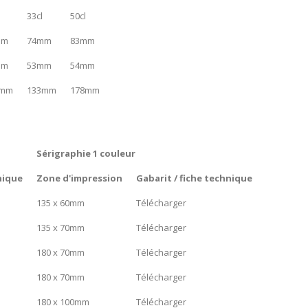
33cl
50cl
mm
74mm
83mm
mm
53mm
54mm
4mm
133mm
178mm
Sérigraphie 1 couleur
nique
Zone d'impression
Gabarit / fiche technique
135 x 60mm
Télécharger
135 x 70mm
Télécharger
180 x 70mm
Télécharger
180 x 70mm
Télécharger
180 x 100mm
Télécharger