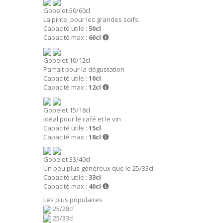
Gobelet 50/60cl
La pinte, pour les grandes soifs.
Capacité utile :
50cl
Capacité max :
60cl
Gobelet 10/12cl
Parfait pour la dégustation
Capacité utile :
10cl
Capacité max :
12cl
Gobelet 15/18cl
Idéal pour le café et le vin
Capacité utile :
15cl
Capacité max :
18cl
Gobelet 33/40cl
Un peu plus généreux que le 25/33cl
Capacité utile :
33cl
Capacité max :
40cl
Les plus populaires
25/28cl
25/33cl