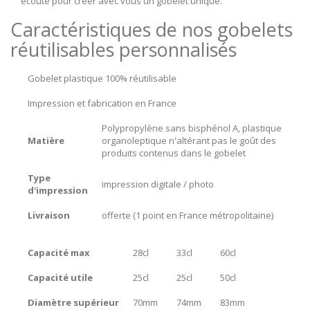
écoute pour créer avec vous un gobelet unique.
Caractéristiques de nos gobelets
réutilisables personnalisés
Gobelet plastique 100% réutilisable
Impression et fabrication en France
Polypropylène sans bisphénol A, plastique
Matière
organoleptique n'altérant pas le goût des
produits contenus dans le gobelet
Type
impression digitale / photo
d'impression
Livraison
offerte (1 point en France métropolitaine)
Capacité max
28cl
33cl
60cl
Capacité utile
25cl
25cl
50cl
Diamètre supérieur
70mm
74mm
83mm