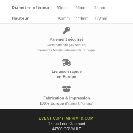
Diamètre inférieur
55mm
55mm
54mm
Hauteur
103mm
114mm
178mm
Paiement sécurisé
Carte bancaire (3D secure)
Virement / Mandat administratif / Chèque
Livraison rapide
en Europe
Fabrication & impression
100% Europe
(France & Portugal)
EVENT CUP / IMPRIM' & COM'
17 rue Léon Gaumont
44700 ORVAULT