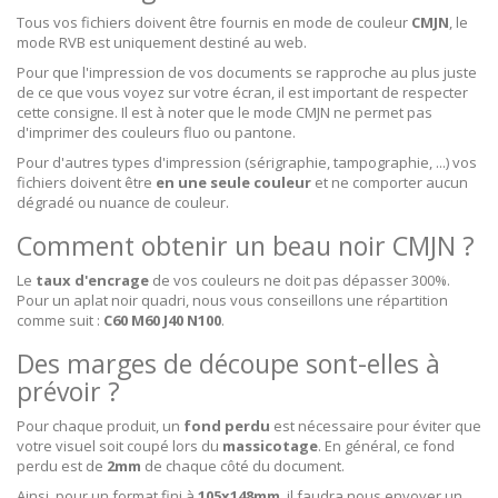
Tous vos fichiers doivent être fournis en mode de couleur
CMJN
, le
mode RVB est uniquement destiné au web.
Pour que l'impression de vos documents se rapproche au plus juste
de ce que vous voyez sur votre écran, il est important de respecter
cette consigne. Il est à noter que le mode CMJN ne permet pas
d'imprimer des couleurs fluo ou pantone.
Pour d'autres types d'impression (sérigraphie, tampographie, ...) vos
fichiers doivent être
en une seule couleur
et ne comporter aucun
dégradé ou nuance de couleur.
Comment obtenir un beau noir CMJN ?
Le
taux d'encrage
de vos couleurs ne doit pas dépasser 300%.
Pour un aplat noir quadri, nous vous conseillons une répartition
comme suit :
C60 M60 J40 N100
.
Des marges de découpe sont-elles à
prévoir ?
Pour chaque produit, un
fond perdu
est nécessaire pour éviter que
votre visuel soit coupé lors du
massicotage
. En général, ce fond
perdu est de
2mm
de chaque côté du document.
Ainsi, pour un format fini à
105x148mm
, il faudra nous envoyer un