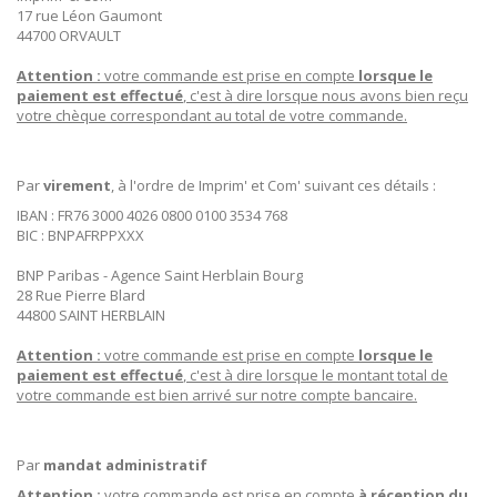
17 rue Léon Gaumont
44700 ORVAULT
Attention :
votre commande est prise en compte
lorsque le
paiement est effectué
, c'est à dire lorsque nous avons bien reçu
votre chèque correspondant au total de votre commande.
Par
virement
, à l'ordre de Imprim' et Com' suivant ces détails :
IBAN : FR76 3000 4026 0800 0100 3534 768
BIC : BNPAFRPPXXX
BNP Paribas - Agence Saint Herblain Bourg
28 Rue Pierre Blard
44800 SAINT HERBLAIN
Attention :
votre commande est prise en compte
lorsque le
paiement est effectué
, c'est à dire lorsque le montant total de
votre commande est bien arrivé sur notre compte bancaire.
Par
mandat administratif
Attention :
votre commande est prise en compte
à réception du