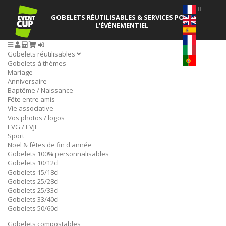
GOBELETS RÉUTILISABLES
& SERVICES POUR
L'ÉVÉNEMENTIEL
Gobelets réutilisables
Gobelets à thèmes
Mariage
Anniversaire
Baptême / Naissance
Fête entre amis
Vie associative
Vos photos / logos
EVG / EVJF
Sport
Noël & fêtes de fin d'année
Gobelets 100% personnalisables
Gobelets 10/12cl
Gobelets 15/18cl
Gobelets 25/28cl
Gobelets 25/33cl
Gobelets 33/40cl
Gobelets 50/60cl
Gobelets compostables