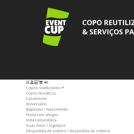
COPO REUTILI
& SERVIÇOS P
Copos reutilizáveis
Copos temáticos
Casamento
Aniversário
Baptismo / Nascimento
Festa com amigos
Vida comunitária
Suas fotos / logotipos
Despedida de solteiro / despedida de solteira