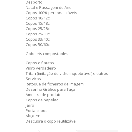
Desporto
Natal e Passagem de Ano
Copos 100% personalizáveis
Copos 10/12cl
Copos 15/18cl
Copos 25/28cl
Copos 25/33cl
Copos 33/40cl
Copos 50/60cl
Gobelets compostables
Copos e flautas
Vidro verdadeiro
Tritan (imitação de vidro inquebrável) e outros
Serviços
Retoque de ficheiros de imagem
Desenho Gráfico para Taça
Amostra de produto
Copos de papelão
Jarro
Porta-copos
Aluguer
Descubra o copo reutilizável