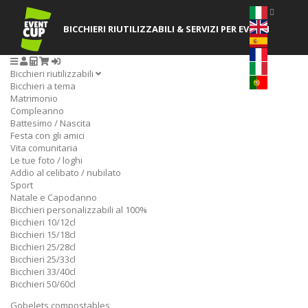
BICCHIERI RIUTILIZZABILI
& SERVIZI PER EVENTI
Bicchieri riutilizzabili
Bicchieri a tema
Matrimonio
Compleanno
Battesimo / Nascita
Festa con gli amici
Vita comunitaria
Le tue foto / loghi
Addio al celibato / nubilato
Sport
Natale e Capodanno
Bicchieri personalizzabili al 100%
Bicchieri 10/12cl
Bicchieri 15/18cl
Bicchieri 25/28cl
Bicchieri 25/33cl
Bicchieri 33/40cl
Bicchieri 50/60cl
Gobelets compostables