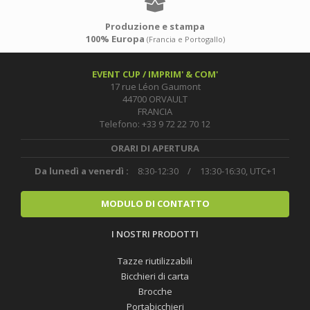
Produzione e stampa
100% Europa
(Francia e Portogallo)
EVENT CUP / IMPRIM' & COM'
17 rue Léon Gaumont
44700 ORVAULT
FRANCIA
Telefono: +33 9 72 22 70 12
ORARI DI APERTURA
Da lunedì a venerdì :
8:30-12:30
/
13:30-16:30, UTC+1
MODULO DI CONTATTO
I NOSTRI PRODOTTI
Tazze riutilizzabili
Bicchieri di carta
Brocche
Portabicchieri