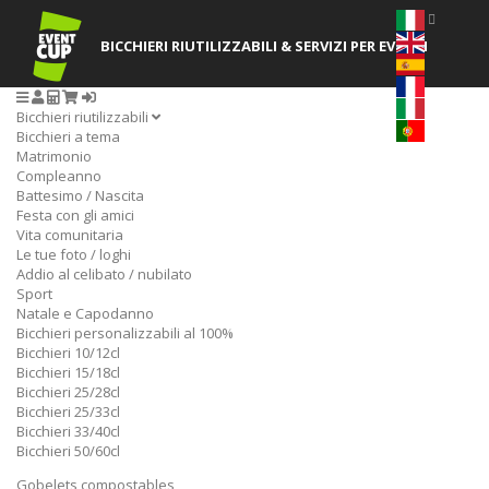
BICCHIERI RIUTILIZZABILI
& SERVIZI PER EVENTI
Bicchieri riutilizzabili
Bicchieri a tema
Matrimonio
Compleanno
Battesimo / Nascita
Festa con gli amici
Vita comunitaria
Le tue foto / loghi
Addio al celibato / nubilato
Sport
Natale e Capodanno
Bicchieri personalizzabili al 100%
Bicchieri 10/12cl
Bicchieri 15/18cl
Bicchieri 25/28cl
Bicchieri 25/33cl
Bicchieri 33/40cl
Bicchieri 50/60cl
Gobelets compostables