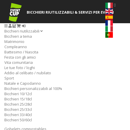
BICCHIERI RIUTILIZZABILI
& SERVIZI PER EVENTI
Bicchieri riutilizzabili
Bicchieri a tema
Matrimonio
Compleanno
Battesimo / Nascita
Festa con gli amici
Vita comunitaria
Le tue foto / loghi
Addio al celibato / nubilato
Sport
Natale e Capodanno
Bicchieri personalizzabili al 100%
Bicchieri 10/12cl
Bicchieri 15/18cl
Bicchieri 25/28cl
Bicchieri 25/33cl
Bicchieri 33/40cl
Bicchieri 50/60cl
Gobelets compostables