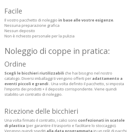
Facile
Il vostro pacchetto di noleggio
in base alle vostre esigenze
.
Nessuna preparazione grafica
Nessun deposito
Non è richiesto personale per la pulizia
Noleggio di coppe in pratica:
Ordine
Scegli le bicchieri riutilizzabili
che hai bisogno nel nostro
catalogo. Diversi imballaggi ti vengono offerti per
adattamento a
eventi piccoli e grandi
. Una volta definito il pacchetto, si imposta
l'importo dei prodotti + il deposito corrispondente. Viene quindi
stabilito un contratto di noleggio.
Ricezione delle bicchieri
Una volta firmato il contratto, i calici sono
confezionati in scatole
di plastica
(per garantire il trasporto e facilitare lo stoccaggio).
Vengono quindi spediti
alla data programmata
in un relè di pacchi