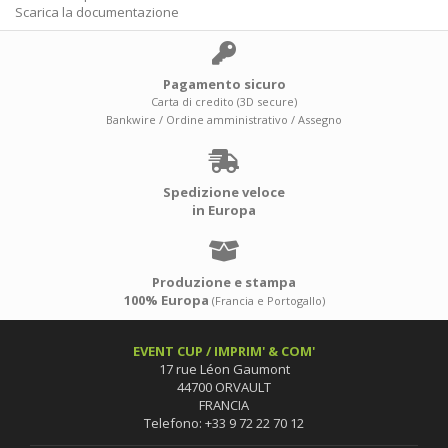
Scarica la documentazione
Pagamento sicuro
Carta di credito (3D secure)
Bankwire / Ordine amministrativo / Assegno
Spedizione veloce
in Europa
Produzione e stampa
100% Europa
(Francia e Portogallo)
EVENT CUP / IMPRIM' & COM'
17 rue Léon Gaumont
44700 ORVAULT
FRANCIA
Telefono: +33 9 72 22 70 12