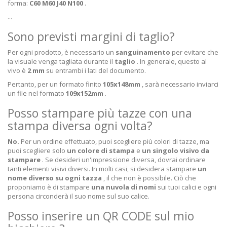
forma:
C60 M60 J40 N100
.
...
Sono previsti margini di taglio?
Per ogni prodotto, è necessario un
sanguinamento
per evitare che
la visuale venga tagliata durante il
taglio
. In generale, questo al
vivo è
2 mm
su entrambi i lati del documento.
Pertanto, per un formato finito
105x148mm
, sarà necessario inviarci
un file nel formato
109x152mm
.
Posso stampare più tazze con una
stampa diversa ogni volta?
No.
Per un ordine effettuato, puoi scegliere più colori di tazze, ma
puoi scegliere solo
un colore di stampa
e
un singolo visivo da
stampare
. Se desideri un'impressione diversa, dovrai ordinare
tanti elementi visivi diversi. In molti casi, si desidera stampare
un
nome diverso su ogni tazza
, il che non è possibile. Ciò che
proponiamo è di stampare
una nuvola di nomi
sui tuoi calici e ogni
persona circonderà il suo nome sul suo calice.
Posso inserire un QR CODE sul mio