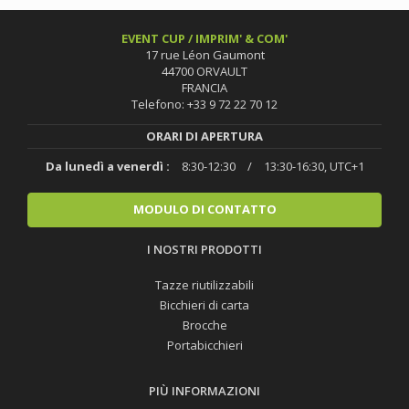
EVENT CUP / IMPRIM' & COM'
17 rue Léon Gaumont
44700 ORVAULT
FRANCIA
Telefono: +33 9 72 22 70 12
ORARI DI APERTURA
Da lunedì a venerdì :
8:30-12:30
/
13:30-16:30, UTC+1
MODULO DI CONTATTO
I NOSTRI PRODOTTI
Tazze riutilizzabili
Bicchieri di carta
Brocche
Portabicchieri
PIÙ INFORMAZIONI