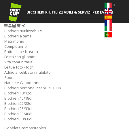
BICCHIERI RIUTILIZZABILI
& SERVIZI PER EVENTI
Bicchieri riutilizzabili
Bicchieri a tema
Matrimonio
Compleanno
Battesimo / Nascita
Festa con gli amici
Vita comunitaria
Le tue foto / loghi
Addio al celibato / nubilato
Sport
Natale e Capodanno
Bicchieri personalizzabili al 100%
Bicchieri 10/12cl
Bicchieri 15/18cl
Bicchieri 25/28cl
Bicchieri 25/33cl
Bicchieri 33/40cl
Bicchieri 50/60cl
Gobelets compostables