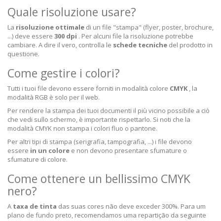
Quale risoluzione usare?
La
risoluzione ottimale
di un file "stampa" (flyer, poster, brochure,
...) deve essere
300 dpi
. Per alcuni file la risoluzione potrebbe
cambiare. A dire il vero, controlla le
schede tecniche
del prodotto in
questione.
Come gestire i colori?
Tutti i tuoi file devono essere forniti in modalità colore
CMYK
, la
modalità RGB è solo per il web.
Per rendere la stampa dei tuoi documenti il più vicino possibile a ciò
che vedi sullo schermo, è importante rispettarlo. Si noti che la
modalità CMYK non stampa i colori fluo o pantone.
Per altri tipi di stampa (serigrafia, tampografia, ...) i file devono
essere
in un colore
e non devono presentare sfumature o
sfumature di colore.
Come ottenere un bellissimo CMYK
nero?
A
taxa de tinta
das suas cores não deve exceder 300%. Para um
plano de fundo preto, recomendamos uma repartição da seguinte