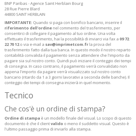
BNP Paribas - Agence Saint Herblain Bourg
28 Rue Pierre Blard
44800 SAINT HERBLAIN
IMPORTANTE:
Quando si paga con bonifico bancario, inserire il
riferimento dell'ordine
nel commento del trasferimento, per
consentirci di collegare il pagamento al tuo ordine. Una volta
effettuato il trasferimento, hai la possibilità di inviarci via fax a
09 72
22 70 12
o via e-mail a
sav@imprimetcom.fr
la prova del
trasferimento fatto dalla tua banca. In questo modo il nostro reparto
contabilità convalida il pagamento senza attendere che l'importo da
pagare sia sul nostro conto. Quindi può iniziare il conteggio dei tempi
di consegna. In caso contrario, il pagamento verrà convalidato non
appena l'importo da pagare verrà visualizzato sul nostro conto
bancario (ritardo da 1 a 3 giorni lavorativi a seconda delle banche). Il
conteggio dei tempi di consegna inizierà in quel momento.
Tecnico
Che cos'è un ordine di stampa?
Ordine di stampa
è un modello finale del visual. Lo scopo di questo
documento è che il client
valido
o meno il suddetto visual. Questo è
l'ultimo passaggio prima di inviarlo alla stampa.