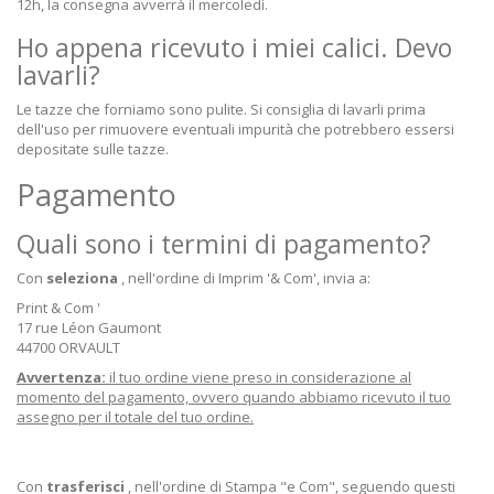
12h, la consegna avverrà il mercoledì.
Ho appena ricevuto i miei calici. Devo
lavarli?
Le tazze che forniamo sono pulite. Si consiglia di lavarli prima
dell'uso per rimuovere eventuali impurità che potrebbero essersi
depositate sulle tazze.
Pagamento
Quali sono i termini di pagamento?
Con
seleziona
, nell'ordine di Imprim '& Com', invia a:
Print & Com '
17 rue Léon Gaumont
44700 ORVAULT
Avvertenza:
il tuo ordine viene preso in considerazione al
momento del pagamento, ovvero quando abbiamo ricevuto il tuo
assegno per il totale del tuo ordine.
Con
trasferisci
, nell'ordine di Stampa "e Com", seguendo questi