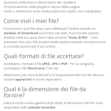
Spessore della linea e dimensione del carattere
Posizionamento delle pieghe e layout delle pagine
Testo o elementi in aree inutilizzabili (non visibili, non stampabili)
Come invii i miei file?
Puoi inviarci i tuoi file dopo aver effettuato l'ordine tramite un
modulo di download
sul nostro sito web. Puoi trovare questo
modulo nella tua area client nella sezione
"Invio di file"
.
Tieni
presente che solo i file inviati tramite questo modulo verranno presi
in considerazione per il tuo ordine.
Quali formati di file accettate?
Accettiamo i formati di file
JPEG
,
EPS
e
PDF
. Per la serigrafia,
accettiamo i file
Illustrator
CS6 (.ai).
Attenzione, per i tuoi livelli pdf e le trasparenze dei tuoi file devono
essere
appiattiti
in modo imperativo.
Qual è la dimensione dei file da
fornire?
Data la nostra vasta gamma di prodotti, le dimensioni del file sono
disponibili nelle
schede tecniche
.