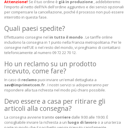
Attenzione!
Se il tuo ordine è
già in produzione
, addebiteremo
l'importo al netto dell'IVA dell'ordine aggiuntivo e dei servizi opzionali
per compensare la cancellazione, poiché il processo non può essere
interrotto in questa fase.
Quali paesi spedite?
Effettuiamo consegne nel
in tutto il mondo
. Le tariffe online
includono la consegna in 1 punto nella Francia metropolitana. Per le
consegne nell'UE o nel resto del mondo, vi preghiamo di contattarci
telefonicamente al numero 09 72 22 70 12.
Ho un reclamo su un prodotto
ricevuto, come fare?
In caso di
reclamo
puoi inviare un'email dettagliata a
sav@imprimetcom.fr
. I nostri servizi si adopereranno per
rispondere alla tua richiesta nel modo più chiaro possibile.
Devo essere a casa per ritirare gli
articoli alla consegna?
La consegna avviene tramite
corriere
dalle 9:00 alle 19:00. È
consigliabile inviare la richiesta a un
luogo di lavoro
o a una terza
parte in modo che il pacchetto venga ricevuto rapidamente.